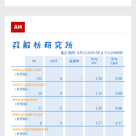
カ
イ
ブ
AH