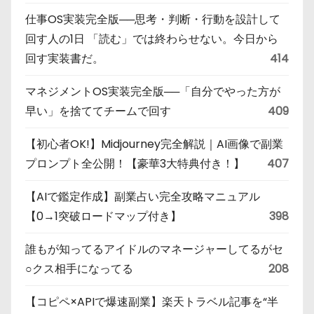
仕事OS実装完全版──思考・判断・行動を設計して
回す人の1日 「読む」では終わらせない。今日から
回す実装書だ。
414
マネジメントOS実装完全版──「自分でやった方が
早い」を捨ててチームで回す
409
【初心者OK!】Midjourney完全解説｜AI画像で副業
プロンプト全公開！【豪華3大特典付き！】
407
【AIで鑑定作成】副業占い完全攻略マニュアル
【0→1突破ロードマップ付き】
398
誰もが知ってるアイドルのマネージャーしてるがセ
○クス相手になってる
208
【コピペ×APIで爆速副業】楽天トラベル記事を“半