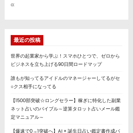
a:
最近の投稿
世界の起業家から学ぶ！スマホひとつで、ゼロから
ビジネスを立ち上げる90日間ロードマップ
誰もが知ってるアイドルのマネージャーしてるがセ
○クス相手になってる
【1500部突破☆ロングセラー】稼ぎに特化した副業
ネット占いのバイブル～逆算タロット占いメール鑑
定マニュアル～
【爆速で0→1突破へ】AI × 誕生日占い鑑定書作成バ