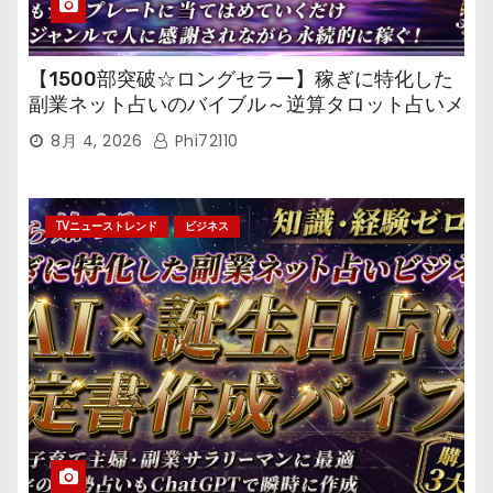
【1500部突破☆ロングセラー】稼ぎに特化した
副業ネット占いのバイブル～逆算タロット占いメ
ール鑑定マニュアル～
8月 4, 2026
Phi72110
TVニューストレンド
ビジネス