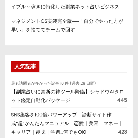
イブル～稼ぎに特化した副業ネット占いビジネス
マネジメントOS実装完全版──「自分でやった方が
早い」を捨ててチームで回す
人気記事
最も訪問者が多かった記事 10 件 (過去 28 日間)
【副業占いに禁断の神ツール降臨】シャドウAIタロ
ット鑑定自動化パッケージ
445
SNS集客を100倍パワーアップ 診断サイト作
成“超”かんたんマニュアル 恋愛｜美容｜マネー｜
キャリア｜趣味｜学習…何でもOK!
423