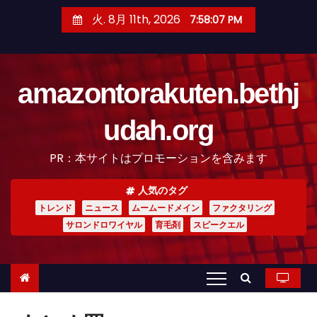
コ
火. 8月 11th, 2026
7:58:08 PM
ン
テ
ン
amazontorakuten.bethj
ツ
へ
udah.org
ス
キ
PR：本サイトはプロモーションを含みます
ッ
プ
人気のタグ
トレンド
ニュース
ムームードメイン
ファクタリング
サロンドロワイヤル
育毛剤
スピークエル