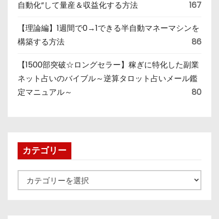
自動化”して量産＆収益化する方法
167
【理論編】1週間で0→1できる半自動マネーマシンを
構築する方法
86
【1500部突破☆ロングセラー】稼ぎに特化した副業
ネット占いのバイブル～逆算タロット占いメール鑑
定マニュアル～
80
カテゴリー
カ
テ
ゴ
リ