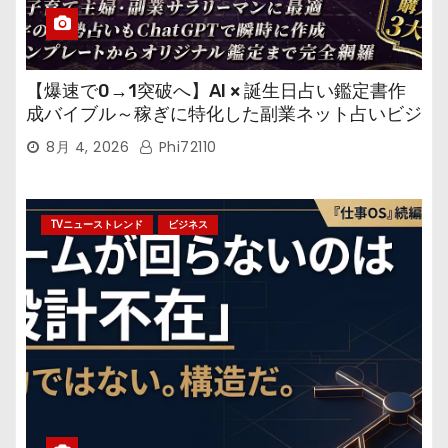
【爆速で0→1突破へ】AI × 誕生日占い鑑定書作
成バイブル～稼ぎに特化した副業ネット占いビジ
ネス
8月 4, 2026
Phi72110
TVニューストレンド
ビジネス