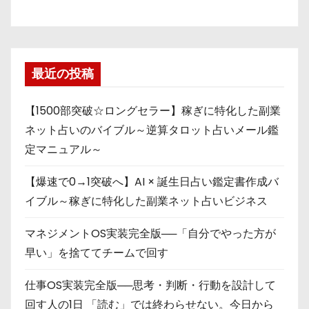
最近の投稿
【1500部突破☆ロングセラー】稼ぎに特化した副業
ネット占いのバイブル～逆算タロット占いメール鑑
定マニュアル～
【爆速で0→1突破へ】AI × 誕生日占い鑑定書作成バ
イブル～稼ぎに特化した副業ネット占いビジネス
マネジメントOS実装完全版──「自分でやった方が
早い」を捨ててチームで回す
仕事OS実装完全版──思考・判断・行動を設計して
回す人の1日 「読む」では終わらせない。今日から