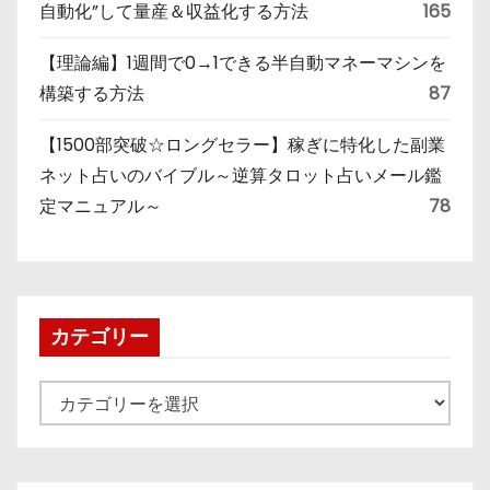
自動化”して量産＆収益化する方法
165
【理論編】1週間で0→1できる半自動マネーマシンを
構築する方法
87
【1500部突破☆ロングセラー】稼ぎに特化した副業
ネット占いのバイブル～逆算タロット占いメール鑑
定マニュアル～
78
カテゴリー
カ
テ
ゴ
リ