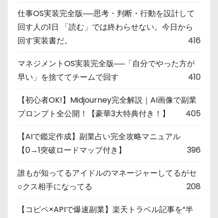
仕事OS実装完全版──思考・判断・行動を設計して
回す人の1日 「読む」では終わらせない。今日から
回す実装書だ。
416
マネジメントOS実装完全版──「自分でやった方が
早い」を捨ててチームで回す
410
【初心者OK!】Midjourney完全解説｜AI画像で副業
プロンプト全公開！【豪華3大特典付き！】
405
【AIで鑑定作成】副業占い完全攻略マニュアル
【0→1突破ロードマップ付き】
396
誰もが知ってるアイドルのマネージャーしてるがセ
○クス相手になってる
208
【コピペ×APIで爆速副業】楽天トラベル記事を“半