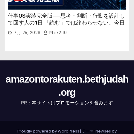
仕事OS実装完全版──思考・判断・行動を設計し
て回す人の1日 「読む」では終わらせない。今日
から回す実装書だ。
7月 25, 2026
Phi72110
amazontorakuten.bethjudah
.org
PR：本サイトはプロモーションを含みます
Proudly powered by WordPress
|
テーマ: Newses by