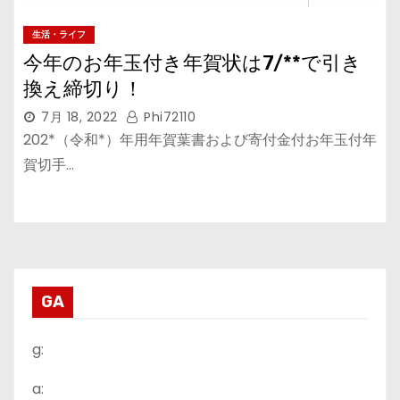
生活・ライフ
今年のお年玉付き年賀状は7/**で引き
換え締切り！
7月 18, 2022
Phi72110
202*（令和*）年用年賀葉書および寄付金付お年玉付年
賀切手…
GA
g:
a: