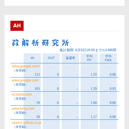
カ
イ
ブ
AH