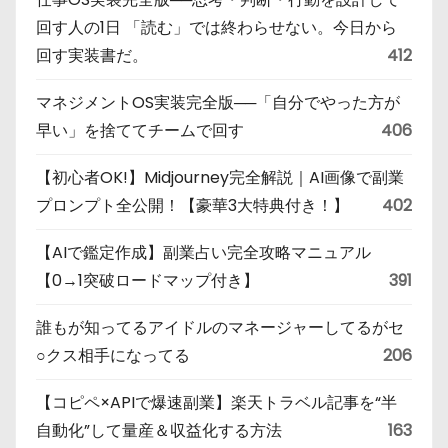
回す人の1日 「読む」では終わらせない。今日から
回す実装書だ。
412
マネジメントOS実装完全版──「自分でやった方が
早い」を捨ててチームで回す
406
【初心者OK!】Midjourney完全解説｜AI画像で副業
プロンプト全公開！【豪華3大特典付き！】
402
【AIで鑑定作成】副業占い完全攻略マニュアル
【0→1突破ロードマップ付き】
391
誰もが知ってるアイドルのマネージャーしてるがセ
○クス相手になってる
206
【コピペ×APIで爆速副業】楽天トラベル記事を“半
自動化”して量産＆収益化する方法
163