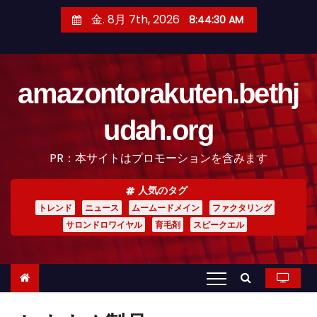
コ
金. 8月 7th, 2026
8:44:31 AM
ン
テ
ン
amazontorakuten.bethj
ツ
へ
udah.org
ス
キ
PR：本サイトはプロモーションを含みます
ッ
プ
人気のタグ
トレンド
ニュース
ムームードメイン
ファクタリング
サロンドロワイヤル
育毛剤
スピークエル