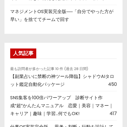
マネジメントOS実装完全版──「自分でやった方が
早い」を捨ててチームで回す
人気記事
最も訪問者が多かった記事 10 件 (過去 28 日間)
【副業占いに禁断の神ツール降臨】シャドウAIタロ
ット鑑定自動化パッケージ
450
SNS集客を100倍パワーアップ 診断サイト作
成“超”かんたんマニュアル 恋愛｜美容｜マネー｜
キャリア｜趣味｜学習…何でもOK!
417
仕事OS実装完全版──思考・判断・行動を設計して