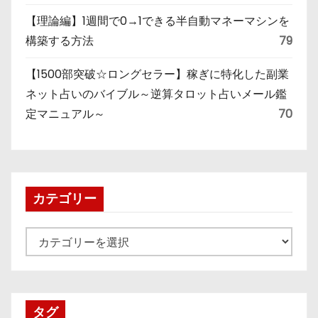
【理論編】1週間で0→1できる半自動マネーマシンを
構築する方法
79
【1500部突破☆ロングセラー】稼ぎに特化した副業
ネット占いのバイブル～逆算タロット占いメール鑑
定マニュアル～
70
カテゴリー
カ
テ
ゴ
リ
タグ
ー