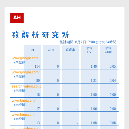
イ
ブ
AH