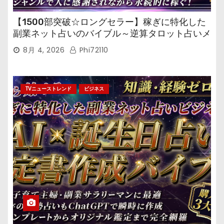
【1500部突破☆ロングセラー】稼ぎに特化した
副業ネット占いのバイブル～逆算タロット占いメ
ール鑑定マニュアル～
8月 4, 2026
Phi72110
TVニューストレンド
ビジネス