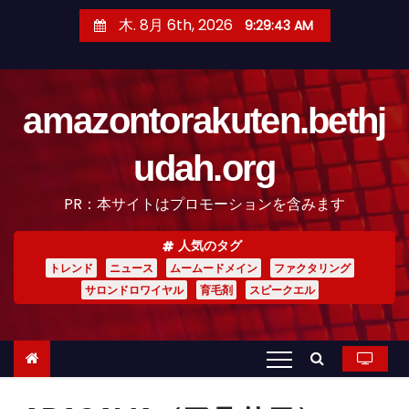
コ
木. 8月 6th, 2026
9:29:44 AM
ン
テ
ン
amazontorakuten.bethj
ツ
へ
udah.org
ス
キ
PR：本サイトはプロモーションを含みます
ッ
プ
人気のタグ
トレンド
ニュース
ムームードメイン
ファクタリング
サロンドロワイヤル
育毛剤
スピークエル