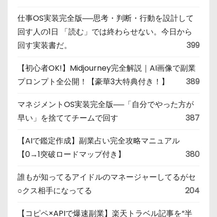
仕事OS実装完全版──思考・判断・行動を設計して
回す人の1日 「読む」では終わらせない。今日から
回す実装書だ。
399
【初心者OK!】Midjourney完全解説｜AI画像で副業
プロンプト全公開！【豪華3大特典付き！】
389
マネジメントOS実装完全版──「自分でやった方が
早い」を捨ててチームで回す
387
【AIで鑑定作成】副業占い完全攻略マニュアル
【0→1突破ロードマップ付き】
380
誰もが知ってるアイドルのマネージャーしてるがセ
○クス相手になってる
204
【コピペ×APIで爆速副業】楽天トラベル記事を“半