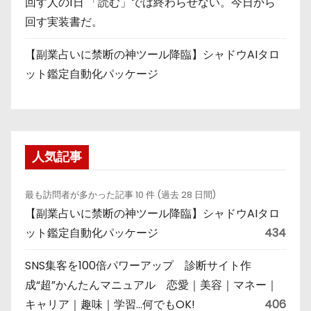
回す人の1日 「読む」では終わらせない。今日から
回す実装書だ。
【副業占いに禁断の神ツール降臨】シャドウAIタロ
ット鑑定自動化パッケージ
人気記事
最も訪問者が多かった記事 10 件 (過去 28 日間)
【副業占いに禁断の神ツール降臨】シャドウAIタロ
ット鑑定自動化パッケージ
434
SNS集客を100倍パワーアップ 診断サイト作
成“超”かんたんマニュアル 恋愛｜美容｜マネー｜
キャリア｜趣味｜学習…何でもOK!
406