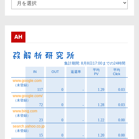
ア
ー
カ
イ
ブ
AH