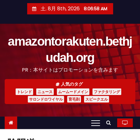
コ
土. 8月 8th, 2026
8:06:59 AM
ン
テ
ン
amazontorakuten.bethj
ツ
へ
udah.org
ス
キ
PR：本サイトはプロモーションを含みます
ッ
プ
人気のタグ
トレンド
ニュース
ムームードメイン
ファクタリング
サロンドロワイヤル
育毛剤
スピークエル