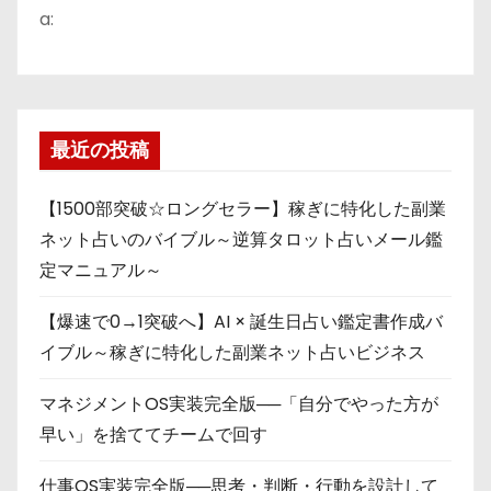
a:
最近の投稿
【1500部突破☆ロングセラー】稼ぎに特化した副業
ネット占いのバイブル～逆算タロット占いメール鑑
定マニュアル～
【爆速で0→1突破へ】AI × 誕生日占い鑑定書作成バ
イブル～稼ぎに特化した副業ネット占いビジネス
マネジメントOS実装完全版──「自分でやった方が
早い」を捨ててチームで回す
仕事OS実装完全版──思考・判断・行動を設計して