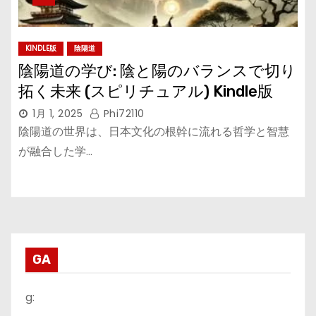
KINDLE版
陰陽道
陰陽道の学び: 陰と陽のバランスで切り
拓く未来 (スピリチュアル) Kindle版
1月 1, 2025
Phi72110
陰陽道の世界は、日本文化の根幹に流れる哲学と智慧
が融合した学…
GA
g: