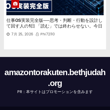
仕事OS実装完全版──思考・判断・行動を設計し
て回す人の1日 「読む」では終わらせない。今日
から回す実装書だ。
7月 25, 2026
Phi72110
amazontorakuten.bethjudah
.org
PR：本サイトはプロモーションを含みます