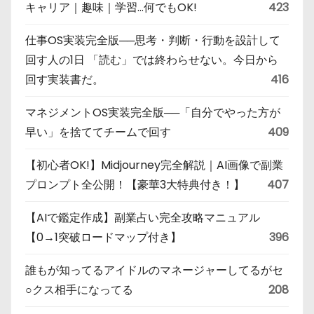
キャリア｜趣味｜学習…何でもOK!
423
仕事OS実装完全版──思考・判断・行動を設計して
回す人の1日 「読む」では終わらせない。今日から
回す実装書だ。
416
マネジメントOS実装完全版──「自分でやった方が
早い」を捨ててチームで回す
409
【初心者OK!】Midjourney完全解説｜AI画像で副業
プロンプト全公開！【豪華3大特典付き！】
407
【AIで鑑定作成】副業占い完全攻略マニュアル
【0→1突破ロードマップ付き】
396
誰もが知ってるアイドルのマネージャーしてるがセ
○クス相手になってる
208