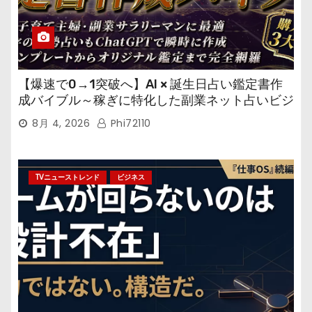
【爆速で0→1突破へ】AI × 誕生日占い鑑定書作
成バイブル～稼ぎに特化した副業ネット占いビジ
ネス
8月 4, 2026
Phi72110
TVニューストレンド
ビジネス