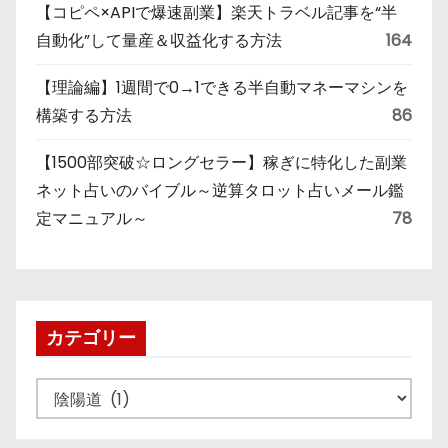
【コピペ×APIで爆速副業】楽天トラベル記事を“半
自動化”して量産＆収益化する方法
164
【理論編】1週間で0→1できる半自動マネーマシンを
構築する方法
86
【1500部突破☆ロングセラー】稼ぎに特化した副業
ネット占いのバイブル～逆算タロット占いメール鑑
定マニュアル～
78
カテゴリー
カ
テ
ゴ