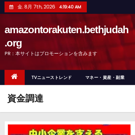
コ
金. 8月 7th, 2026
4:19:41 AM
ン
テ
amazontorakuten.bethjudah
ン
ツ
.org
へ
PR：本サイトはプロモーションを含みます
ス
キ
ッ
TVニューストレンド
マネー・資産・副業
プ
資金調達