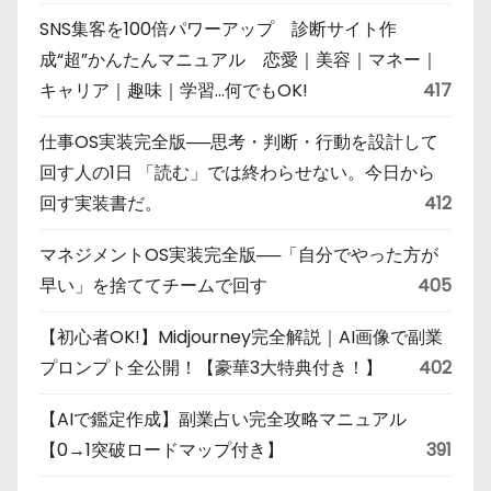
SNS集客を100倍パワーアップ 診断サイト作
成“超”かんたんマニュアル 恋愛｜美容｜マネー｜
キャリア｜趣味｜学習…何でもOK!
417
仕事OS実装完全版──思考・判断・行動を設計して
回す人の1日 「読む」では終わらせない。今日から
回す実装書だ。
412
マネジメントOS実装完全版──「自分でやった方が
早い」を捨ててチームで回す
405
【初心者OK!】Midjourney完全解説｜AI画像で副業
プロンプト全公開！【豪華3大特典付き！】
402
【AIで鑑定作成】副業占い完全攻略マニュアル
【0→1突破ロードマップ付き】
391