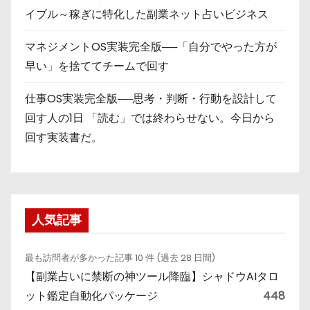
イブル～稼ぎに特化した副業ネット占いビジネス
マネジメントOS実装完全版──「自分でやった方が
早い」を捨ててチームで回す
仕事OS実装完全版──思考・判断・行動を設計して
回す人の1日 「読む」では終わらせない。今日から
回す実装書だ。
人気記事
最も訪問者が多かった記事 10 件 (過去 28 日間)
【副業占いに禁断の神ツール降臨】シャドウAIタロ
ット鑑定自動化パッケージ
448