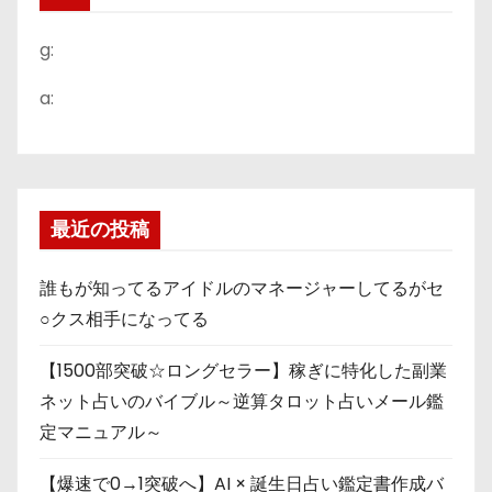
g:
a:
最近の投稿
誰もが知ってるアイドルのマネージャーしてるがセ
○クス相手になってる
【1500部突破☆ロングセラー】稼ぎに特化した副業
ネット占いのバイブル～逆算タロット占いメール鑑
定マニュアル～
【爆速で0→1突破へ】AI × 誕生日占い鑑定書作成バ