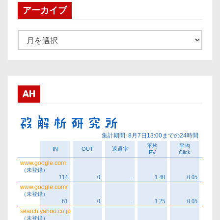
アーカイブ
ア
ー
カ
イ
ブ
AH