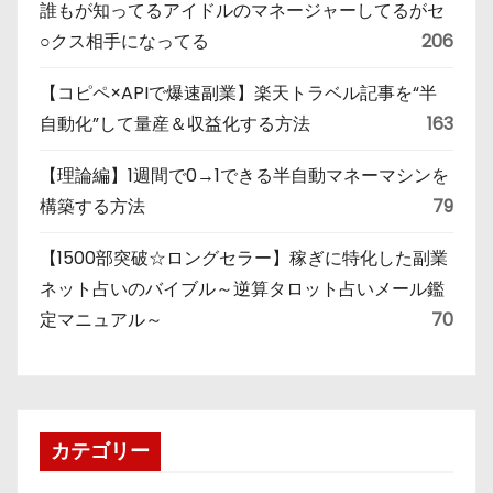
誰もが知ってるアイドルのマネージャーしてるがセ
○クス相手になってる
206
【コピペ×APIで爆速副業】楽天トラベル記事を“半
自動化”して量産＆収益化する方法
163
【理論編】1週間で0→1できる半自動マネーマシンを
構築する方法
79
【1500部突破☆ロングセラー】稼ぎに特化した副業
ネット占いのバイブル～逆算タロット占いメール鑑
定マニュアル～
70
カテゴリー