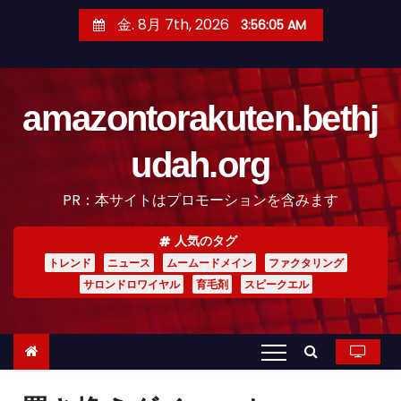
コ
金. 8月 7th, 2026
3:56:06 AM
ン
テ
ン
amazontorakuten.bethj
ツ
へ
udah.org
ス
キ
PR：本サイトはプロモーションを含みます
ッ
プ
人気のタグ
トレンド
ニュース
ムームードメイン
ファクタリング
サロンドロワイヤル
育毛剤
スピークエル