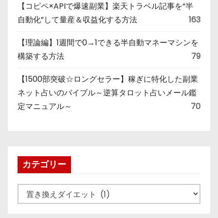
【コピペ×APIで爆速副業】楽天トラベル記事を“半
自動化”して量産＆収益化する方法
163
【理論編】1週間で0→1できる半自動マネーマシンを
構築する方法
79
【1500部突破☆ロングセラー】稼ぎに特化した副業
ネット占いのバイブル～逆算タロット占いメール鑑
定マニュアル～
70
カテゴリー
カ
テ
ゴ