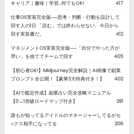
キャリア｜趣味｜学習…何でもOK!
417
仕事OS実装完全版──思考・判断・行動を設計して
回す人の1日 「読む」では終わらせない。今日から
回す実装書だ。
412
マネジメントOS実装完全版──「自分でやった方が
早い」を捨ててチームで回す
405
【初心者OK!】Midjourney完全解説｜AI画像で副業
プロンプト全公開！【豪華3大特典付き！】
402
【AIで鑑定作成】副業占い完全攻略マニュアル
【0→1突破ロードマップ付き】
391
誰もが知ってるアイドルのマネージャーしてるがセ
○クス相手になってる
206