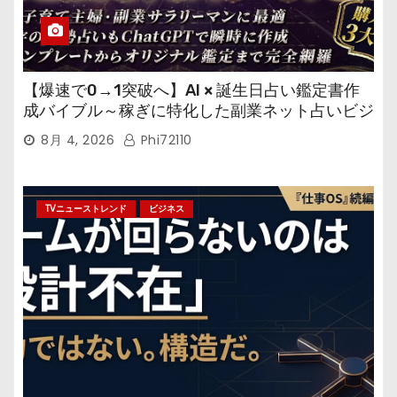
【爆速で0→1突破へ】AI × 誕生日占い鑑定書作
成バイブル～稼ぎに特化した副業ネット占いビジ
ネス
8月 4, 2026
Phi72110
TVニューストレンド
ビジネス