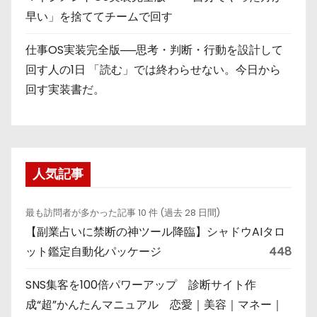
早い」を捨ててチームで回す
仕事OS実装完全版──思考・判断・行動を設計して
回す人の1日 「読む」では終わらせない。今日から
回す実装書だ。
人気記事
最も訪問者が多かった記事 10 件 (過去 28 日間)
【副業占いに禁断の神ツール降臨】シャドウAIタロ
ット鑑定自動化パッケージ
448
SNS集客を100倍パワーアップ 診断サイト作
成“超”かんたんマニュアル 恋愛｜美容｜マネー｜