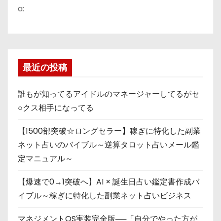
a:
最近の投稿
誰もが知ってるアイドルのマネージャーしてるがセ
○クス相手になってる
【1500部突破☆ロングセラー】稼ぎに特化した副業
ネット占いのバイブル～逆算タロット占いメール鑑
定マニュアル～
【爆速で0→1突破へ】AI × 誕生日占い鑑定書作成バ
イブル～稼ぎに特化した副業ネット占いビジネス
マネジメントOS実装完全版──「自分でやった方が