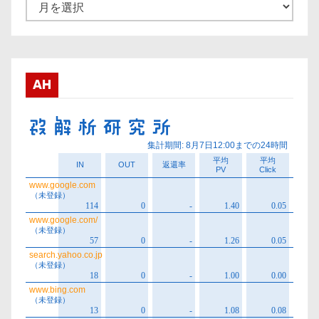
ア
ー
カ
イ
ブ
AH