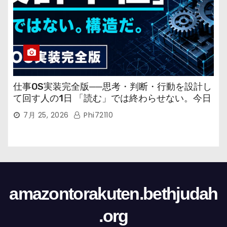
仕事OS実装完全版──思考・判断・行動を設計し
て回す人の1日 「読む」では終わらせない。今日
から回す実装書だ。
7月 25, 2026
Phi72110
amazontorakuten.bethjudah
.org