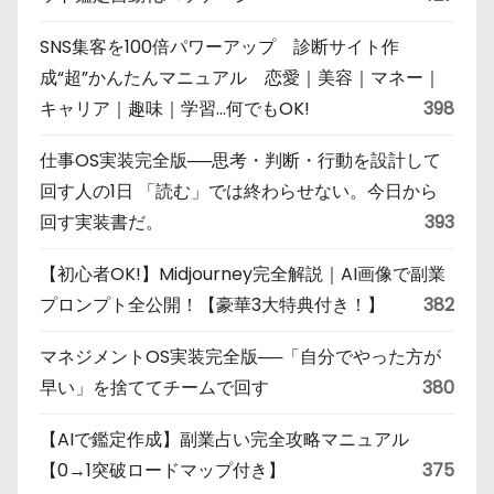
SNS集客を100倍パワーアップ 診断サイト作
成“超”かんたんマニュアル 恋愛｜美容｜マネー｜
キャリア｜趣味｜学習…何でもOK!
398
仕事OS実装完全版──思考・判断・行動を設計して
回す人の1日 「読む」では終わらせない。今日から
回す実装書だ。
393
【初心者OK!】Midjourney完全解説｜AI画像で副業
プロンプト全公開！【豪華3大特典付き！】
382
マネジメントOS実装完全版──「自分でやった方が
早い」を捨ててチームで回す
380
【AIで鑑定作成】副業占い完全攻略マニュアル
【0→1突破ロードマップ付き】
375