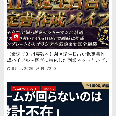
【爆速で0→1突破へ】AI × 誕生日占い鑑定書作
成バイブル～稼ぎに特化した副業ネット占いビジ
ネス
8月 4, 2026
Phi72110
TVニューストレンド
ビジネス