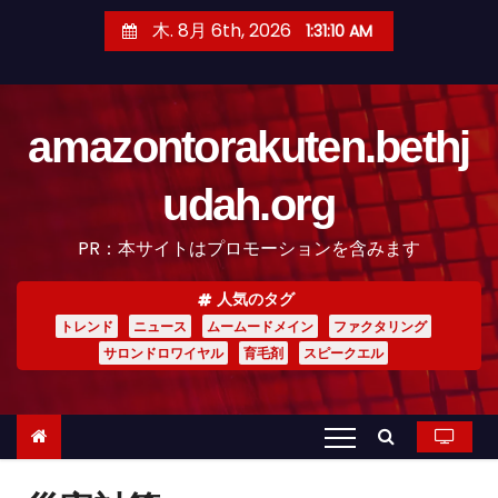
コ
木. 8月 6th, 2026
1:31:10 AM
ン
テ
ン
amazontorakuten.bethj
ツ
へ
udah.org
ス
キ
PR：本サイトはプロモーションを含みます
ッ
プ
人気のタグ
トレンド
ニュース
ムームードメイン
ファクタリング
サロンドロワイヤル
育毛剤
スピークエル