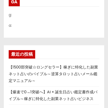
GA
g:
a:
最近の投稿
【1500部突破☆ロングセラー】稼ぎに特化した副業
ネット占いのバイブル～逆算タロット占いメール鑑
定マニュアル～
【爆速で0→1突破へ】AI × 誕生日占い鑑定書作成バ
イブル～稼ぎに特化した副業ネット占いビジネス