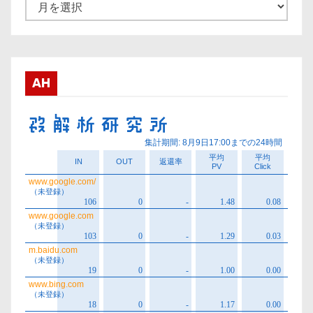
ア
ー
カ
イ
ブ
AH