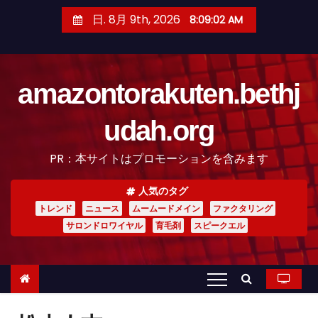
コ
日. 8月 9th, 2026
8:09:03 AM
ン
テ
ン
amazontorakuten.bethj
ツ
へ
udah.org
ス
キ
PR：本サイトはプロモーションを含みます
ッ
プ
人気のタグ
トレンド
ニュース
ムームードメイン
ファクタリング
サロンドロワイヤル
育毛剤
スピークエル