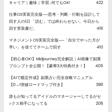
キャリア｜趣味｜学習…何でもOK!
422
仕事OS実装完全版──思考・判断・行動を設計して
回す人の1日 「読む」では終わらせない。今日から
回す実装書だ。
416
マネジメントOS実装完全版──「自分でやった方が
早い」を捨ててチームで回す
410
【初心者OK!】Midjourney完全解説｜AI画像で副業
プロンプト全公開！【豪華3大特典付き！】
405
【AIで鑑定作成】副業占い完全攻略マニュアル
【0→1突破ロードマップ付き】
396
誰もが知ってるアイドルのマネージャーしてるがセ
○クス相手になってる
208