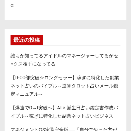
a:
最近の投稿
誰もが知ってるアイドルのマネージャーしてるがセ
○クス相手になってる
【1500部突破☆ロングセラー】稼ぎに特化した副業
ネット占いのバイブル～逆算タロット占いメール鑑
定マニュアル～
【爆速で0→1突破へ】AI × 誕生日占い鑑定書作成バ
イブル～稼ぎに特化した副業ネット占いビジネス
マネジメントOS実装完全版──「自分でやった方が