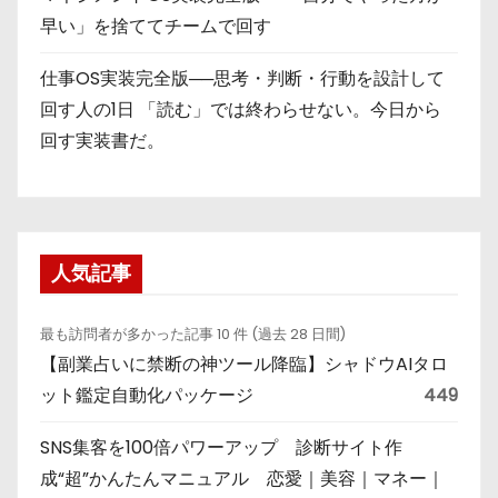
早い」を捨ててチームで回す
仕事OS実装完全版──思考・判断・行動を設計して
回す人の1日 「読む」では終わらせない。今日から
回す実装書だ。
人気記事
最も訪問者が多かった記事 10 件 (過去 28 日間)
【副業占いに禁断の神ツール降臨】シャドウAIタロ
ット鑑定自動化パッケージ
449
SNS集客を100倍パワーアップ 診断サイト作
成“超”かんたんマニュアル 恋愛｜美容｜マネー｜