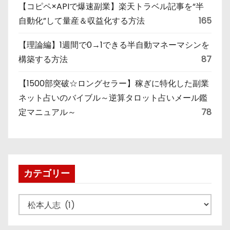
【コピペ×APIで爆速副業】楽天トラベル記事を“半
自動化”して量産＆収益化する方法
165
【理論編】1週間で0→1できる半自動マネーマシンを
構築する方法
87
【1500部突破☆ロングセラー】稼ぎに特化した副業
ネット占いのバイブル～逆算タロット占いメール鑑
定マニュアル～
78
カテゴリー
カ
テ
ゴ