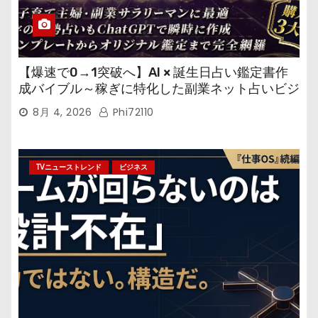
【爆速で0→1突破へ】AI × 誕生日占い鑑定書作
成バイブル～稼ぎに特化した副業ネット占いビジ
ネス
8月 4, 2026
Phi72110
TVニューストレンド
ビジネス