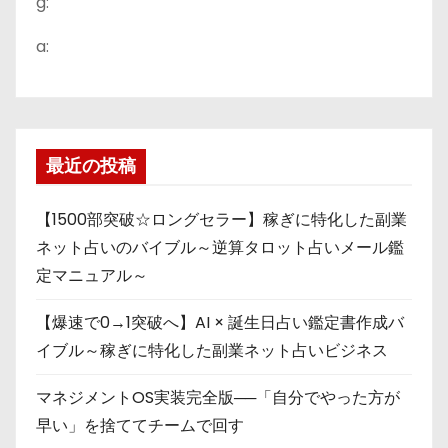
g:
a:
最近の投稿
【1500部突破☆ロングセラー】稼ぎに特化した副業
ネット占いのバイブル～逆算タロット占いメール鑑
定マニュアル～
【爆速で0→1突破へ】AI × 誕生日占い鑑定書作成バ
イブル～稼ぎに特化した副業ネット占いビジネス
マネジメントOS実装完全版──「自分でやった方が
早い」を捨ててチームで回す