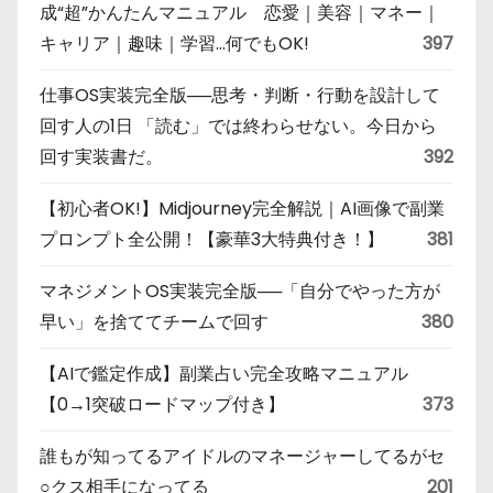
成“超”かんたんマニュアル 恋愛｜美容｜マネー｜
キャリア｜趣味｜学習…何でもOK!
397
仕事OS実装完全版──思考・判断・行動を設計して
回す人の1日 「読む」では終わらせない。今日から
回す実装書だ。
392
【初心者OK!】Midjourney完全解説｜AI画像で副業
プロンプト全公開！【豪華3大特典付き！】
381
マネジメントOS実装完全版──「自分でやった方が
早い」を捨ててチームで回す
380
【AIで鑑定作成】副業占い完全攻略マニュアル
【0→1突破ロードマップ付き】
373
誰もが知ってるアイドルのマネージャーしてるがセ
○クス相手になってる
201