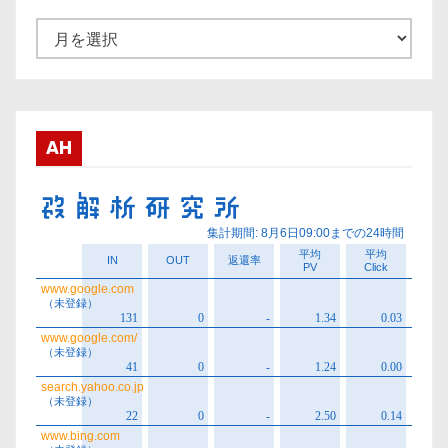
ア
ー
カ
イ
ブ
AH