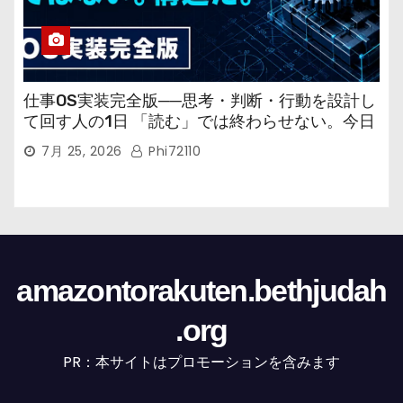
仕事OS実装完全版──思考・判断・行動を設計し
て回す人の1日 「読む」では終わらせない。今日
から回す実装書だ。
7月 25, 2026
Phi72110
amazontorakuten.bethjudah
.org
PR：本サイトはプロモーションを含みます