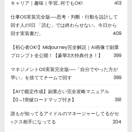
キャリア｜趣味｜学習…何でもOK!
413
仕事OS実装完全版──思考・判断・行動を設計して
回す人の1日 「読む」では終わらせない。今日から
回す実装書だ。
409
【初心者OK!】Midjourney完全解説｜AI画像で副業
プロンプト全公開！【豪華3大特典付き！】
399
マネジメントOS実装完全版──「自分でやった方が
早い」を捨ててチームで回す
399
【AIで鑑定作成】副業占い完全攻略マニュアル
【0→1突破ロードマップ付き】
391
誰もが知ってるアイドルのマネージャーしてるがセ
○クス相手になってる
204