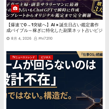
【爆速で0→1突破へ】AI × 誕生日占い鑑定書作
成バイブル～稼ぎに特化した副業ネット占いビジ
ネス
8月 4, 2026
Phi72110
TVニューストレンド
ビジネス