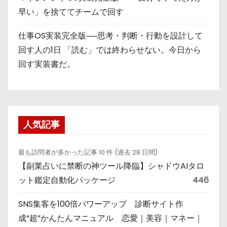
早い」を捨ててチームで回す
仕事OS実装完全版──思考・判断・行動を設計して
回す人の1日 「読む」では終わらせない。今日から
回す実装書だ。
人気記事
最も訪問者が多かった記事 10 件 (過去 28 日間)
【副業占いに禁断の神ツール降臨】シャドウAIタロ
ット鑑定自動化パッケージ
446
SNS集客を100倍パワーアップ 診断サイト作
成“超”かんたんマニュアル 恋愛｜美容｜マネー｜