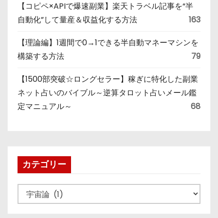
【コピペ×APIで爆速副業】楽天トラベル記事を“半
自動化”して量産＆収益化する方法
163
【理論編】1週間で0→1できる半自動マネーマシンを
構築する方法
79
【1500部突破☆ロングセラー】稼ぎに特化した副業
ネット占いのバイブル～逆算タロット占いメール鑑
定マニュアル～
68
カテゴリー
カ
テ
ゴ