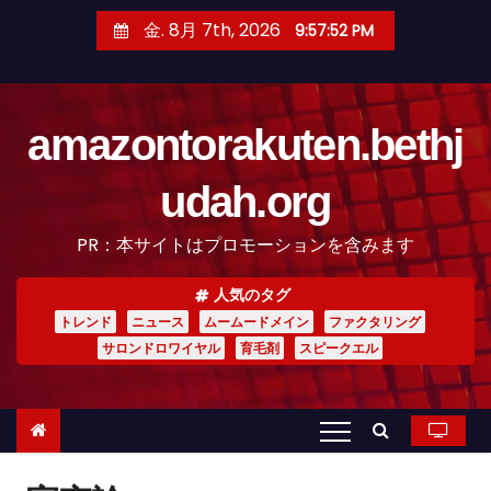
コ
金. 8月 7th, 2026
9:57:53 PM
ン
テ
ン
amazontorakuten.bethj
ツ
へ
udah.org
ス
キ
PR：本サイトはプロモーションを含みます
ッ
プ
人気のタグ
トレンド
ニュース
ムームードメイン
ファクタリング
サロンドロワイヤル
育毛剤
スピークエル