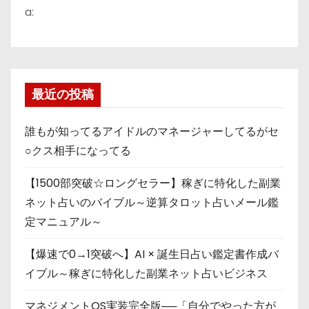
a:
最近の投稿
誰もが知ってるアイドルのマネージャーしてるがセ
○クス相手になってる
【1500部突破☆ロングセラー】稼ぎに特化した副業
ネット占いのバイブル～逆算タロット占いメール鑑
定マニュアル～
【爆速で0→1突破へ】AI × 誕生日占い鑑定書作成バ
イブル～稼ぎに特化した副業ネット占いビジネス
マネジメントOS実装完全版──「自分でやった方が