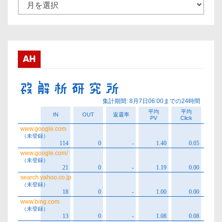
ア
ー
カ
イ
ブ
AH