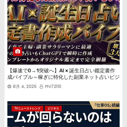
【爆速で0→1突破へ】AI × 誕生日占い鑑定書作
成バイブル～稼ぎに特化した副業ネット占いビジ
ネス
8月 4, 2026
Phi72110
TVニューストレンド
ビジネス