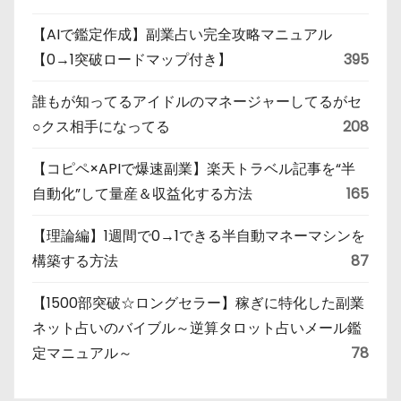
【AIで鑑定作成】副業占い完全攻略マニュアル
【0→1突破ロードマップ付き】
395
誰もが知ってるアイドルのマネージャーしてるがセ
○クス相手になってる
208
【コピペ×APIで爆速副業】楽天トラベル記事を“半
自動化”して量産＆収益化する方法
165
【理論編】1週間で0→1できる半自動マネーマシンを
構築する方法
87
【1500部突破☆ロングセラー】稼ぎに特化した副業
ネット占いのバイブル～逆算タロット占いメール鑑
定マニュアル～
78