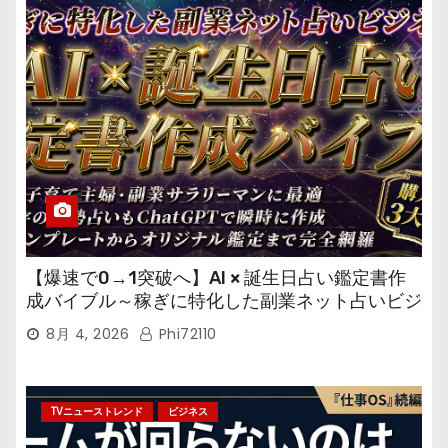
【爆速で0→1突破へ】AI × 誕生日占い鑑定書作
成バイブル～稼ぎに特化した副業ネット占いビジ
ネス
8月 4, 2026
Phi72110
TVニューストレンド
ビジネス