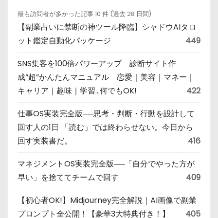
最も訪問者が多かった記事 10 件 (過去 28 日間)
【副業占いに禁断の神ツール降臨】シャドウAIタロ
ット鑑定自動化パッケージ
449
SNS集客を100倍パワーアップ 診断サイト作
成“超”かんたんマニュアル 恋愛｜美容｜マネー｜
キャリア｜趣味｜学習…何でもOK!
422
仕事OS実装完全版──思考・判断・行動を設計して
回す人の1日 「読む」では終わらせない。今日から
回す実装書だ。
416
マネジメントOS実装完全版──「自分でやった方が
早い」を捨ててチームで回す
409
【初心者OK!】Midjourney完全解説｜AI画像で副業
プロンプト全公開！【豪華3大特典付き！】
405