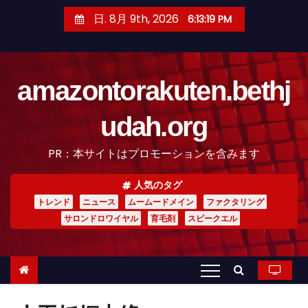
コ
日. 8月 9th, 2026
6:13:20 PM
ン
テ
ン
amazontorakuten.bethj
ツ
へ
udah.org
ス
キ
PR：本サイトはプロモーションを含みます
ッ
プ
人気のタグ
トレンド
ニュース
ムームードメイン
ファクタリング
サロンドロワイヤル
育毛剤
スピークエル