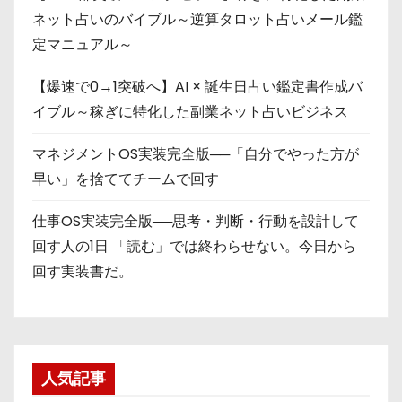
ネット占いのバイブル～逆算タロット占いメール鑑
定マニュアル～
【爆速で0→1突破へ】AI × 誕生日占い鑑定書作成バ
イブル～稼ぎに特化した副業ネット占いビジネス
マネジメントOS実装完全版──「自分でやった方が
早い」を捨ててチームで回す
仕事OS実装完全版──思考・判断・行動を設計して
回す人の1日 「読む」では終わらせない。今日から
回す実装書だ。
人気記事