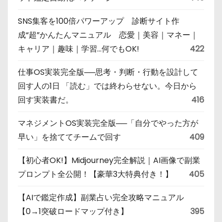
SNS集客を100倍パワーアップ 診断サイト作
成“超”かんたんマニュアル 恋愛｜美容｜マネー｜
キャリア｜趣味｜学習…何でもOK!
422
仕事OS実装完全版──思考・判断・行動を設計して
回す人の1日 「読む」では終わらせない。今日から
回す実装書だ。
416
マネジメントOS実装完全版──「自分でやった方が
早い」を捨ててチームで回す
409
【初心者OK!】Midjourney完全解説｜AI画像で副業
プロンプト全公開！【豪華3大特典付き！】
405
【AIで鑑定作成】副業占い完全攻略マニュアル
【0→1突破ロードマップ付き】
395