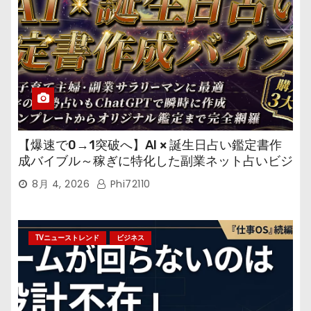
【爆速で0→1突破へ】AI × 誕生日占い鑑定書作
成バイブル～稼ぎに特化した副業ネット占いビジ
ネス
8月 4, 2026
Phi72110
TVニューストレンド
ビジネス