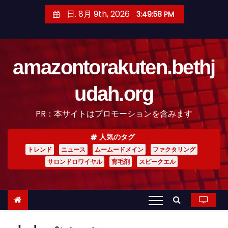
コ
日. 8月 9th, 2026
3:49:59 PM
ン
テ
ン
amazontorakuten.bethj
ツ
へ
udah.org
ス
キ
PR：本サイトはプロモーションを含みます
ッ
プ
人気のタグ
トレンド
ニュース
ムームードメイン
ファクタリング
サロンドロワイヤル
育毛剤
スピークエル