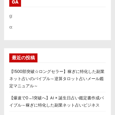
GA
g:
a:
最近の投稿
【1500部突破☆ロングセラー】稼ぎに特化した副業
ネット占いのバイブル～逆算タロット占いメール鑑
定マニュアル～
【爆速で0→1突破へ】AI × 誕生日占い鑑定書作成バ
イブル～稼ぎに特化した副業ネット占いビジネス