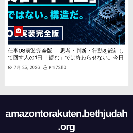
仕事OS実装完全版──思考・判断・行動を設計し
て回す人の1日 「読む」では終わらせない。今日
から回す実装書だ。
7月 25, 2026
Phi72110
amazontorakuten.bethjudah
.org