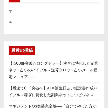
g:
a:
最近の投稿
【1500部突破☆ロングセラー】稼ぎに特化した副業
ネット占いのバイブル～逆算タロット占いメール鑑
定マニュアル～
【爆速で0→1突破へ】AI × 誕生日占い鑑定書作成バ
イブル～稼ぎに特化した副業ネット占いビジネス
マネジメントOS実装完全版──「自分でやった方が