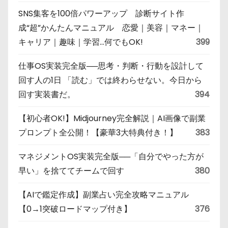
SNS集客を100倍パワーアップ 診断サイト作
成“超”かんたんマニュアル 恋愛｜美容｜マネー｜
キャリア｜趣味｜学習…何でもOK!
399
仕事OS実装完全版──思考・判断・行動を設計して
回す人の1日 「読む」では終わらせない。今日から
回す実装書だ。
394
【初心者OK!】Midjourney完全解説｜AI画像で副業
プロンプト全公開！【豪華3大特典付き！】
383
マネジメントOS実装完全版──「自分でやった方が
早い」を捨ててチームで回す
380
【AIで鑑定作成】副業占い完全攻略マニュアル
【0→1突破ロードマップ付き】
376