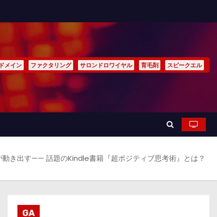
ドメイン
ファクタリング
サロンドロワイヤル
育毛剤
スピークエル
動き出す—— 話題のKindle書籍『超ポジティブ思考術』とは？
GA