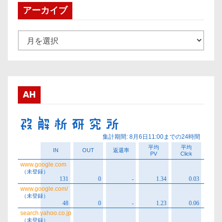
アーカイブ
ア
ー
カ
イ
ブ
AH