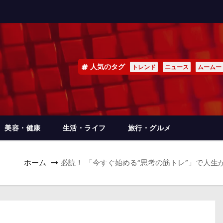
人気のタグ
トレンド
ニュース
ムームー
美容・健康
生活・ライフ
旅行・グルメ
ホーム
必読！ 「今すぐ始める“思考の筋トレ”」で人生が