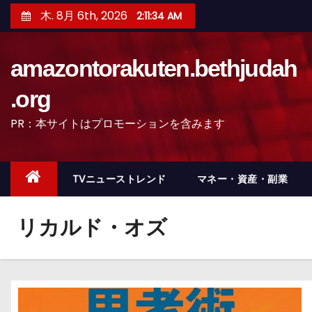
コ
木. 8月 6th, 2026
2:11:35 AM
ン
テ
amazontorakuten.bethjudah
ン
ツ
.org
へ
PR：本サイトはプロモーションを含みます
ス
キ
ッ
TVニューストレンド
マネー・資産・副業
プ
リカルド・オズ