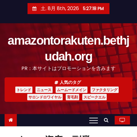
コ
土. 8月 8th, 2026
5:27:19 PM
ン
テ
ン
amazontorakuten.bethj
ツ
へ
udah.org
ス
キ
PR：本サイトはプロモーションを含みます
ッ
プ
人気のタグ
トレンド
ニュース
ムームードメイン
ファクタリング
サロンドロワイヤル
育毛剤
スピークエル