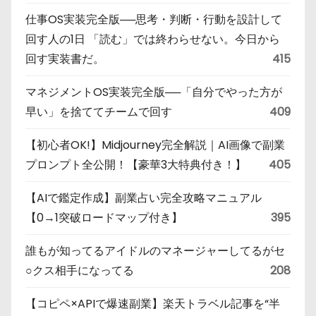
仕事OS実装完全版──思考・判断・行動を設計して
回す人の1日 「読む」では終わらせない。今日から
回す実装書だ。
415
マネジメントOS実装完全版──「自分でやった方が
早い」を捨ててチームで回す
409
【初心者OK!】Midjourney完全解説｜AI画像で副業
プロンプト全公開！【豪華3大特典付き！】
405
【AIで鑑定作成】副業占い完全攻略マニュアル
【0→1突破ロードマップ付き】
395
誰もが知ってるアイドルのマネージャーしてるがセ
○クス相手になってる
208
【コピペ×APIで爆速副業】楽天トラベル記事を“半