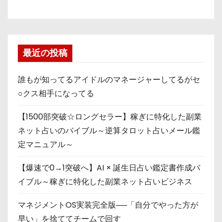
最近の投稿
誰もが知ってるアイドルのマネージャーしてるがセ
○クス相手になってる
【1500部突破☆ロングセラー】稼ぎに特化した副業
ネット占いのバイブル～逆算タロット占いメール鑑
定マニュアル～
【爆速で0→1突破へ】AI × 誕生日占い鑑定書作成バ
イブル～稼ぎに特化した副業ネット占いビジネス
マネジメントOS実装完全版──「自分でやった方が
早い」を捨ててチームで回す