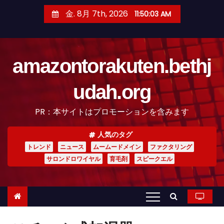
コ
金. 8月 7th, 2026
11:50:04 AM
ン
テ
ン
amazontorakuten.bethj
ツ
へ
udah.org
ス
キ
PR：本サイトはプロモーションを含みます
ッ
プ
人気のタグ
トレンド
ニュース
ムームードメイン
ファクタリング
サロンドロワイヤル
育毛剤
スピークエル