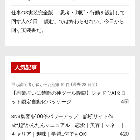
仕事OS実装完全版──思考・判断・行動を設計して
回す人の1日 「読む」では終わらせない。今日から
回す実装書だ。
人気記事
最も訪問者が多かった記事 10 件 (過去 28 日間)
【副業占いに禁断の神ツール降臨】シャドウAIタロ
ット鑑定自動化パッケージ
451
SNS集客を100倍パワーアップ 診断サイト作
成“超”かんたんマニュアル 恋愛｜美容｜マネー｜
キャリア｜趣味｜学習…何でもOK!
420