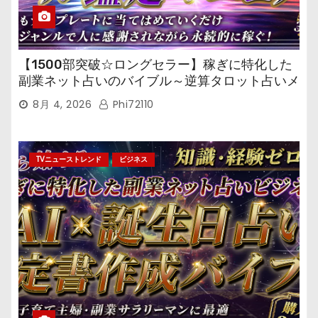
【1500部突破☆ロングセラー】稼ぎに特化した
副業ネット占いのバイブル～逆算タロット占いメ
ール鑑定マニュアル～
8月 4, 2026
Phi72110
TVニューストレンド
ビジネス