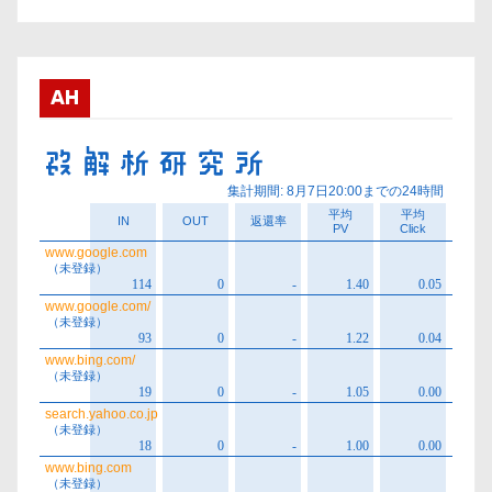
カ
イ
ブ
AH