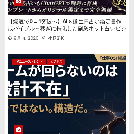
【爆速で0→1突破へ】AI × 誕生日占い鑑定書作
成バイブル～稼ぎに特化した副業ネット占いビジ
ネス
8月 4, 2026
Phi72110
TVニューストレンド
ビジネス