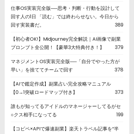
仕事OS実装完全版──思考・判断・行動を設計して
回す人の1日 「読む」では終わらせない。今日から
回す実装書だ。
389
【初心者OK!】Midjourney完全解説｜AI画像で副業
プロンプト全公開！【豪華3大特典付き！】
379
マネジメントOS実装完全版──「自分でやった方が
早い」を捨ててチームで回す
378
【AIで鑑定作成】副業占い完全攻略マニュアル
【0→1突破ロードマップ付き】
373
誰もが知ってるアイドルのマネージャーしてるがセ
○クス相手になってる
199
【コピペ×APIで爆速副業】楽天トラベル記事を“半