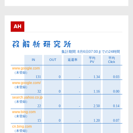
カ
イ
ブ
AH