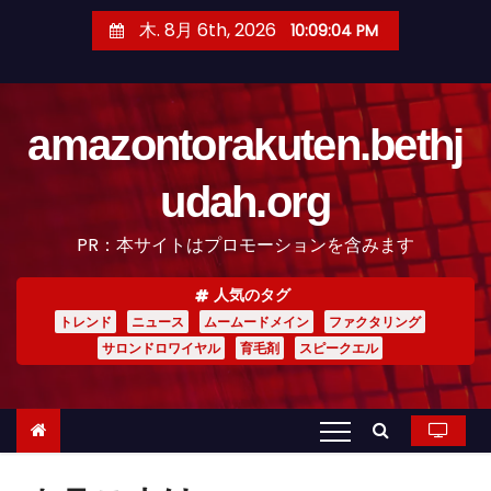
コ
木. 8月 6th, 2026
10:09:05 PM
ン
テ
ン
amazontorakuten.bethj
ツ
へ
udah.org
ス
キ
PR：本サイトはプロモーションを含みます
ッ
プ
人気のタグ
トレンド
ニュース
ムームードメイン
ファクタリング
サロンドロワイヤル
育毛剤
スピークエル