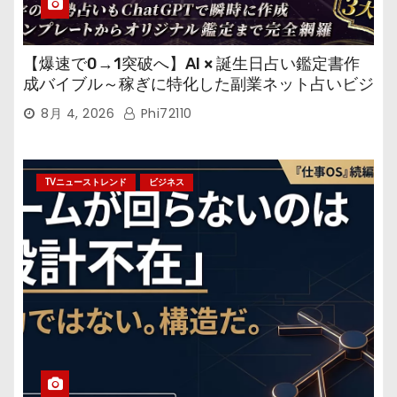
【爆速で0→1突破へ】AI × 誕生日占い鑑定書作
成バイブル～稼ぎに特化した副業ネット占いビジ
ネス
8月 4, 2026
Phi72110
TVニューストレンド
ビジネス