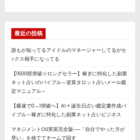
最近の投稿
誰もが知ってるアイドルのマネージャーしてるがセ
○クス相手になってる
【1500部突破☆ロングセラー】稼ぎに特化した副業
ネット占いのバイブル～逆算タロット占いメール鑑
定マニュアル～
【爆速で0→1突破へ】AI × 誕生日占い鑑定書作成バ
イブル～稼ぎに特化した副業ネット占いビジネス
マネジメントOS実装完全版──「自分でやった方が
早い」を捨ててチームで回す