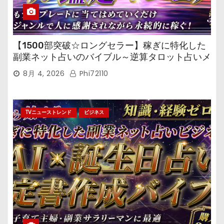
【1500部突破☆ロングセラー】稼ぎに特化した
副業ネット占いのバイブル～逆算タロット占いメ
ール鑑定マニュアル～
8月 4, 2026
Phi72110
TVニューストレンド
ビジネス