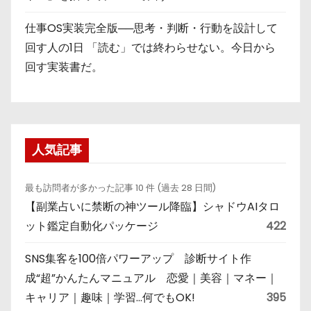
仕事OS実装完全版──思考・判断・行動を設計して
回す人の1日 「読む」では終わらせない。今日から
回す実装書だ。
人気記事
最も訪問者が多かった記事 10 件 (過去 28 日間)
【副業占いに禁断の神ツール降臨】シャドウAIタロ
ット鑑定自動化パッケージ
422
SNS集客を100倍パワーアップ 診断サイト作
成“超”かんたんマニュアル 恋愛｜美容｜マネー｜
キャリア｜趣味｜学習…何でもOK!
395