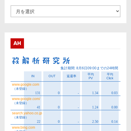
ア
ー
カ
イ
ブ
AH