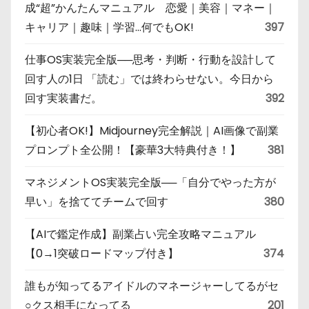
成“超”かんたんマニュアル 恋愛｜美容｜マネー｜
キャリア｜趣味｜学習…何でもOK!
397
仕事OS実装完全版──思考・判断・行動を設計して
回す人の1日 「読む」では終わらせない。今日から
回す実装書だ。
392
【初心者OK!】Midjourney完全解説｜AI画像で副業
プロンプト全公開！【豪華3大特典付き！】
381
マネジメントOS実装完全版──「自分でやった方が
早い」を捨ててチームで回す
380
【AIで鑑定作成】副業占い完全攻略マニュアル
【0→1突破ロードマップ付き】
374
誰もが知ってるアイドルのマネージャーしてるがセ
○クス相手になってる
201