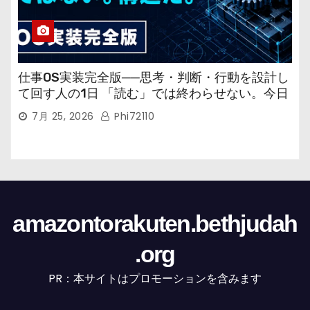
仕事OS実装完全版──思考・判断・行動を設計し
て回す人の1日 「読む」では終わらせない。今日
から回す実装書だ。
7月 25, 2026
Phi72110
amazontorakuten.bethjudah
.org
PR：本サイトはプロモーションを含みます