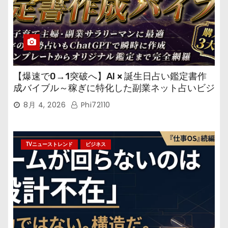
【爆速で0→1突破へ】AI × 誕生日占い鑑定書作
成バイブル～稼ぎに特化した副業ネット占いビジ
ネス
8月 4, 2026
Phi72110
TVニューストレンド
ビジネス