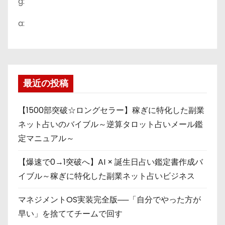
g:
a:
最近の投稿
【1500部突破☆ロングセラー】稼ぎに特化した副業
ネット占いのバイブル～逆算タロット占いメール鑑
定マニュアル～
【爆速で0→1突破へ】AI × 誕生日占い鑑定書作成バ
イブル～稼ぎに特化した副業ネット占いビジネス
マネジメントOS実装完全版──「自分でやった方が
早い」を捨ててチームで回す