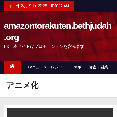
コ
日. 8月 9th, 2026
10:10:13 AM
ン
テ
amazontorakuten.bethjudah
ン
ツ
.org
へ
PR：本サイトはプロモーションを含みます
ス
キ
ッ
TVニューストレンド
マネー・資産・副業
プ
アニメ化