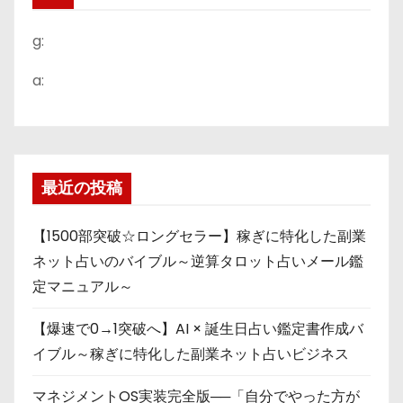
g:
a:
最近の投稿
【1500部突破☆ロングセラー】稼ぎに特化した副業
ネット占いのバイブル～逆算タロット占いメール鑑
定マニュアル～
【爆速で0→1突破へ】AI × 誕生日占い鑑定書作成バ
イブル～稼ぎに特化した副業ネット占いビジネス
マネジメントOS実装完全版──「自分でやった方が