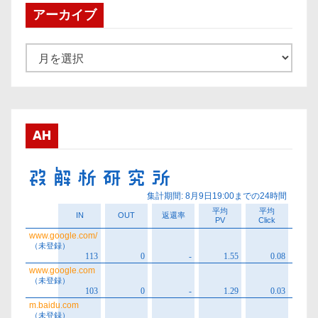
アーカイブ
ア
ー
カ
イ
ブ
AH