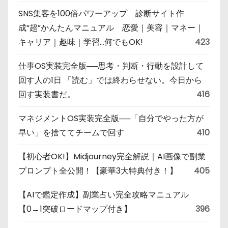
SNS集客を100倍パワーアップ 診断サイト作
成“超”かんたんマニュアル 恋愛｜美容｜マネー｜
キャリア｜趣味｜学習…何でもOK!
423
仕事OS実装完全版──思考・判断・行動を設計して
回す人の1日 「読む」では終わらせない。今日から
回す実装書だ。
416
マネジメントOS実装完全版──「自分でやった方が
早い」を捨ててチームで回す
410
【初心者OK!】Midjourney完全解説｜AI画像で副業
プロンプト全公開！【豪華3大特典付き！】
405
【AIで鑑定作成】副業占い完全攻略マニュアル
【0→1突破ロードマップ付き】
396