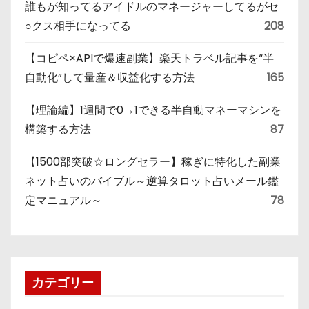
誰もが知ってるアイドルのマネージャーしてるがセ
○クス相手になってる
208
【コピペ×APIで爆速副業】楽天トラベル記事を“半
自動化”して量産＆収益化する方法
165
【理論編】1週間で0→1できる半自動マネーマシンを
構築する方法
87
【1500部突破☆ロングセラー】稼ぎに特化した副業
ネット占いのバイブル～逆算タロット占いメール鑑
定マニュアル～
78
カテゴリー