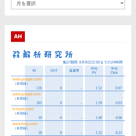
ア
ー
カ
イ
ブ
AH