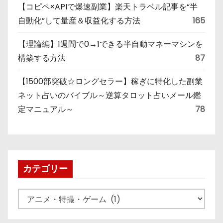
【コピペ×APIで爆速副業】楽天トラベル記事を“半
自動化”して量産＆収益化する方法
165
【理論編】1週間で0→1できる半自動マネーマシンを
構築する方法
87
【1500部突破☆ロングセラー】稼ぎに特化した副業
ネット占いのバイブル～逆算タロット占いメール鑑
定マニュアル～
78
カテゴリー
カ
テ
ゴ