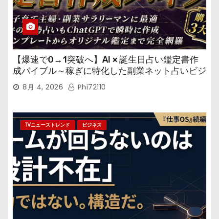
【爆速で0→1突破へ】AI × 誕生日占い鑑定書作
成バイブル～稼ぎに特化した副業ネット占いビジ
ネス
8月 4, 2026
Phi72110
TVニューストレンド
ビジネス