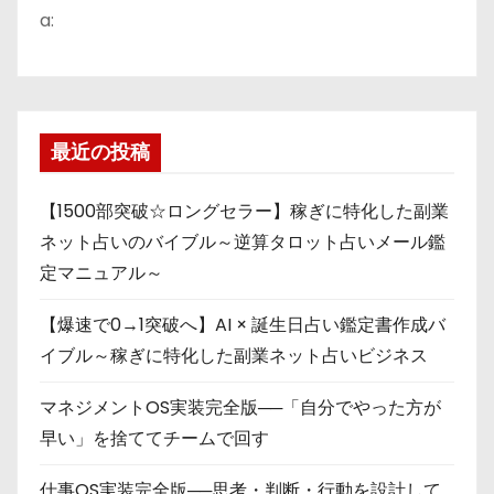
a:
最近の投稿
【1500部突破☆ロングセラー】稼ぎに特化した副業
ネット占いのバイブル～逆算タロット占いメール鑑
定マニュアル～
【爆速で0→1突破へ】AI × 誕生日占い鑑定書作成バ
イブル～稼ぎに特化した副業ネット占いビジネス
マネジメントOS実装完全版──「自分でやった方が
早い」を捨ててチームで回す
仕事OS実装完全版──思考・判断・行動を設計して