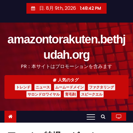
コ
日. 8月 9th, 2026
1:48:42 PM
ン
テ
ン
amazontorakuten.bethj
ツ
へ
udah.org
ス
キ
PR：本サイトはプロモーションを含みます
ッ
プ
人気のタグ
トレンド
ニュース
ムームードメイン
ファクタリング
サロンドロワイヤル
育毛剤
スピークエル