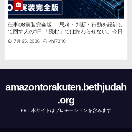
仕事OS実装完全版──思考・判断・行動を設計し
て回す人の1日 「読む」では終わらせない。今日
から回す実装書だ。
7月 25, 2026
Phi72110
amazontorakuten.bethjudah
.org
PR：本サイトはプロモーションを含みます