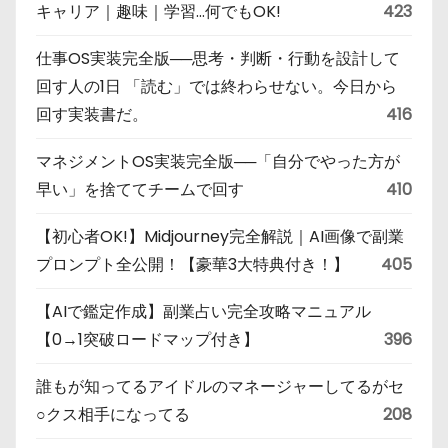
キャリア｜趣味｜学習…何でもOK!
423
仕事OS実装完全版──思考・判断・行動を設計して
回す人の1日 「読む」では終わらせない。今日から
回す実装書だ。
416
マネジメントOS実装完全版──「自分でやった方が
早い」を捨ててチームで回す
410
【初心者OK!】Midjourney完全解説｜AI画像で副業
プロンプト全公開！【豪華3大特典付き！】
405
【AIで鑑定作成】副業占い完全攻略マニュアル
【0→1突破ロードマップ付き】
396
誰もが知ってるアイドルのマネージャーしてるがセ
○クス相手になってる
208