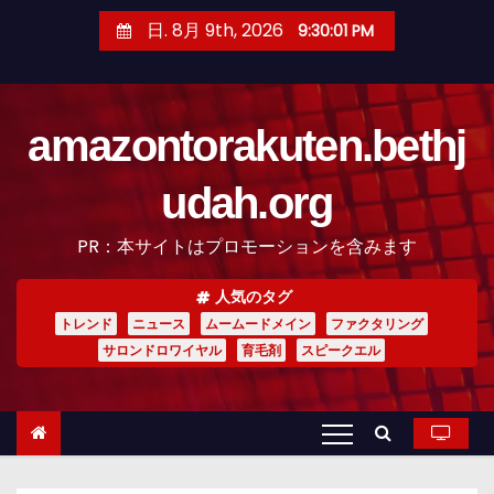
コ
日. 8月 9th, 2026
9:30:03 PM
ン
テ
ン
amazontorakuten.bethj
ツ
へ
udah.org
ス
キ
PR：本サイトはプロモーションを含みます
ッ
プ
人気のタグ
トレンド
ニュース
ムームードメイン
ファクタリング
サロンドロワイヤル
育毛剤
スピークエル